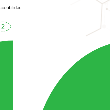
cesibilidad.
Plan de Accesibilidad
Un destino no puede consolidarse como
ra
sostenible en consonancia con los Objet
Desarrollo Sostenible de la Agenda 2030,
garantiza su accesibilidad universal en el
ámbito público y privado. Por ello, se
desarrollará un diagnóstico operativo ac
los procesos, productos e infraestructur
a
turística que presenta el destino. Dicho a
supondrá la implementación de tres
su
intervenciones:
Refuerzo y mejora de la accesibilidad uni