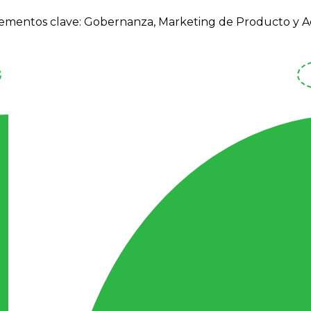
lementos clave: Gobernanza, Marketing de Producto y Ac
Marketing de Producto
Se propone el desarrollo de un relato
interpretativo concreto como primer paso pa
alcanzar la efectividad en el marketing de
producto. Actuará como un “paraguas
interpretativo”, proporcionando sentido y
vínculo a las acciones. Se plantea responder a
dos preguntas esenciales: cómo se percibe la
ciudad de Ávila y cómo se puede desarrollar l
idea de “naturaleza urbana”. Esta actividad
incluirá la elaboración del relato y, a partir de 
creación, el diseño de un Plan de Marketing