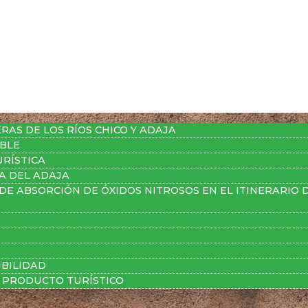
RAS DE LOS RÍOS CHICO Y ADAJA
IBLE
EJE 4: Gobernanza, Marketing de Producto y Accesi
RÍSTICA
RA DEL ADAJA
DE ABSORCIÓN DE ÓXIDOS NITROSOS EN EL ITINERARIO
BILIDAD
E PRODUCTO TURÍSTICO