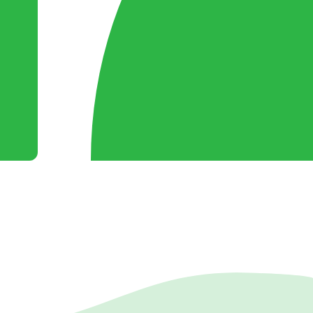
especialmente en las experiencias y pro
turísticos.
Desarrollo de una experiencia turística 
cumpla con los criterios de accesibilidad
universal y su paquetización.
Elaboración de un programa de manera
integral que abarque la formación y
sensibilización.